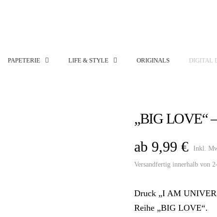
PAPETERIE
LIFE & STYLE
ORIGINALS
DIGITAL 
„BIG LOVE“ 
ab
9,99
€
Inkl. M
Versandfertig innerhalb von 
Druck „I AM UNIVERSE“
Reihe „BIG LOVE“.