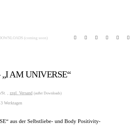
DOWNLOADS (coming soon)
– „I AM UNIVERSE“
wSt. ,
zzgl. Versand
(außer Downloads)
2-3 Werktagen
 aus der Selbstliebe- und Body Positivity-