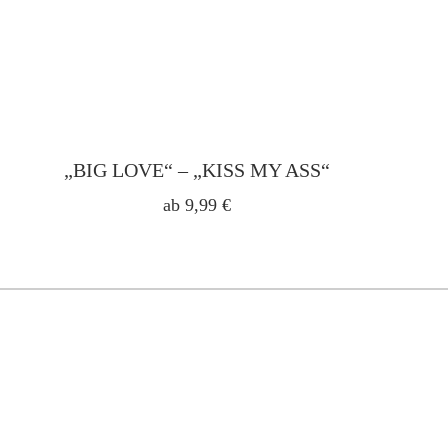
„BIG LOVE“ – „KISS MY ASS“
ab
9,99
€