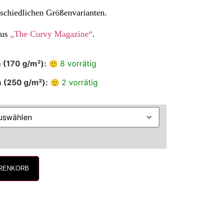
rschiedlichen Größenvarianten.
aus
„The Curvy Magazine“
.
 (170 g/m²):
8 vorrätig
m (250 g/m²):
2 vorrätig
ARENKORB