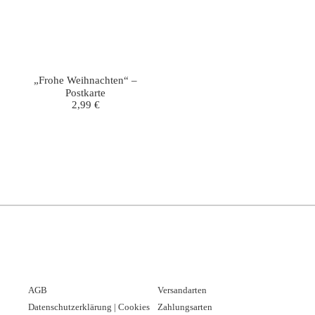
„Frohe Weihnachten“ –
Postkarte
2,99
€
AGB
Versandarten
Datenschutzerklärung | Cookies
Zahlungsarten