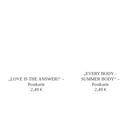
„EVERY BODY –
„LOVE IS THE ANSWER!“ –
SUMMER BODY“ –
Postkarte
Postkarte
2,49
€
2,49
€