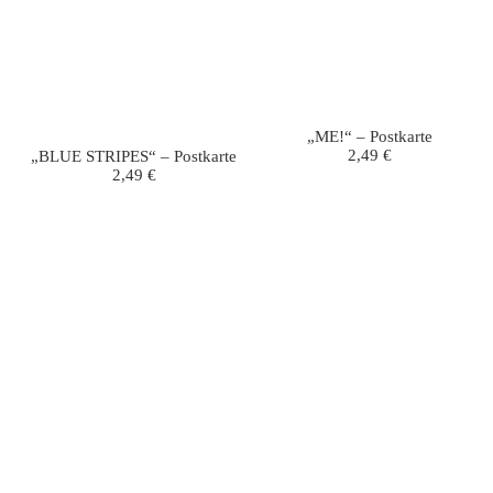
„ME!“ – Postkarte
2,49
€
„BLUE STRIPES“ – Postkarte
2,49
€