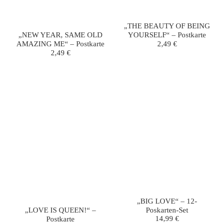
„THE BEAUTY OF BEING
„NEW YEAR, SAME OLD
YOURSELF“ – Postkarte
2,49
€
AMAZING ME“ – Postkarte
2,49
€
„BIG LOVE“ – 12-
„LOVE IS QUEEN!“ –
Poskarten-Set
14,99
€
Postkarte