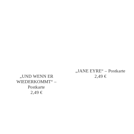
„JANE EYRE“ – Postkarte
2,49
€
„UND WENN ER
WIEDERKOMMT“ –
Postkarte
2,49
€