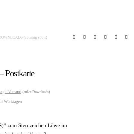
DOWNLOADS (coming soon)
 Postkarte
zzgl. Versand
(außer Downloads)
2-3 Werktagen
S)“ zum Sternzeichen Löwe im