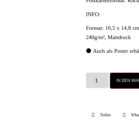
Postkartenformat. Rücks
INFO:
Format: 10,5 x 14,8 c
240g/m², Mattdruck
⚫️ Auch als Poster erhä
IN DEN W
Teilen
Wha