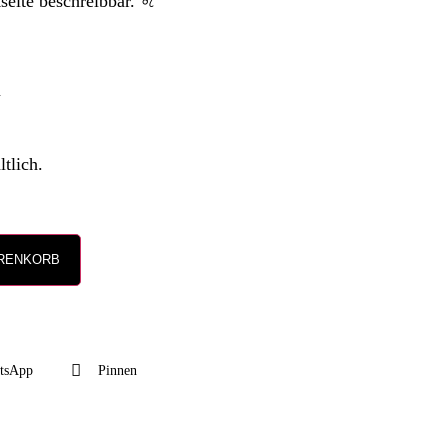
eite beschreibbar. ♌️
m
ltlich.
ARENKORB
tsApp
Pinnen