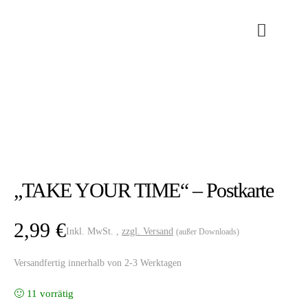
„TAKE YOUR TIME“ – Postkarte
2,99
€
Inkl. MwSt. ,
zzgl. Versand
(außer Downloads)
Versandfertig innerhalb von 2-3 Werktagen
11 vorrätig