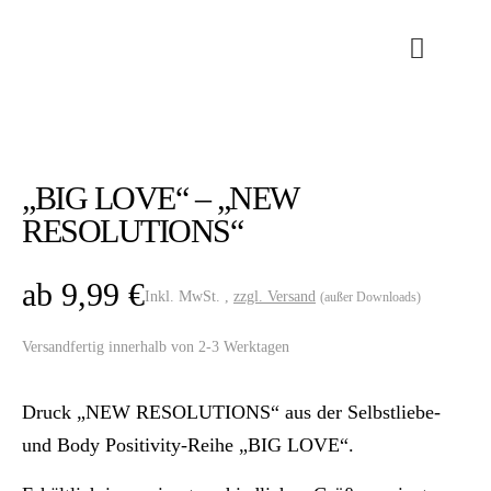
„BIG LOVE“ – „NEW
RESOLUTIONS“
ab
9,99
€
Inkl. MwSt. ,
zzgl. Versand
(außer Downloads)
Versandfertig innerhalb von 2-3 Werktagen
Druck „NEW RESOLUTIONS“ aus der Selbstliebe-
und Body Positivity-Reihe „BIG LOVE“.