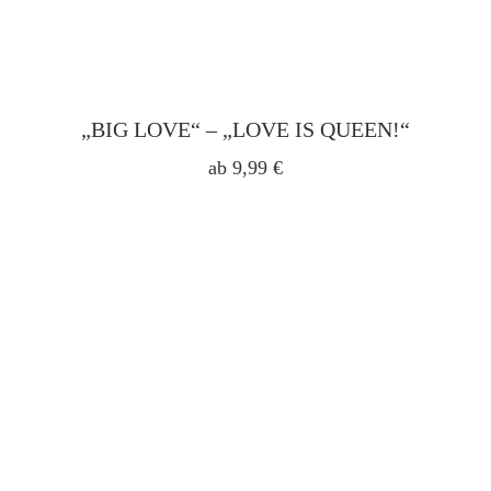
„BIG LOVE“ – „LOVE IS QUEEN!“
ab
9,99
€