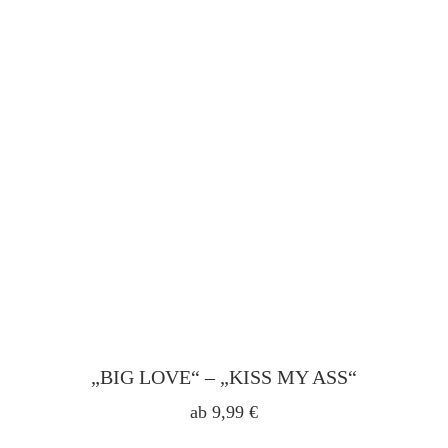
„BIG LOVE“ – „KISS MY ASS“
ab
9,99
€