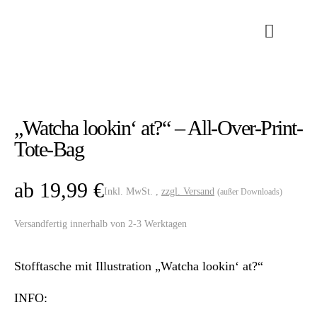
„Watcha lookin‘ at?“ – All-Over-Print-
Tote-Bag
ab
19,99
€
Inkl. MwSt. ,
zzgl. Versand
(außer Downloads)
Versandfertig innerhalb von 2-3 Werktagen
Stofftasche mit Illustration „Watcha lookin‘ at?“
INFO: